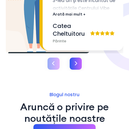
3-lea an şi este încântat de
activităţile Centrului Vibe
Arată mai mult +
Academy.
Catea
Cheltuitoru
Părinte
Blogul nostru
Aruncă o privire pe
noutățile noastre