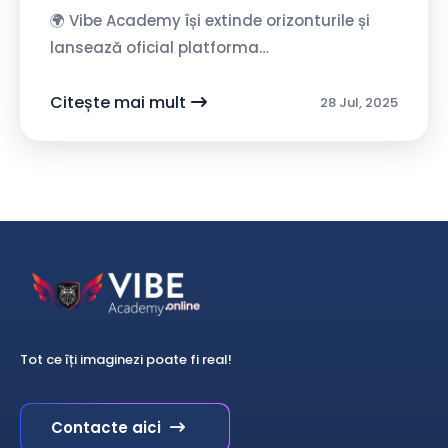
🌍 Vibe Academy își extinde orizonturile și
lansează oficial platforma
VibeAcademy.online – un spațiu
educațional modern, dedicat copiilor
Citește mai mult
28 Jul, 2025
pasionați de tehnolo...
Tot ce îți imaginezi poate fi real!
Contacte aici