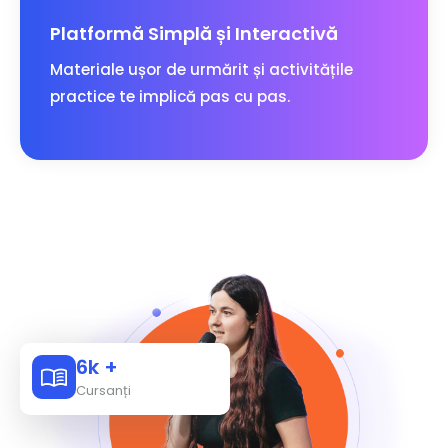
Platformă Simplă și Interactivă
Materiale ușor de urmărit și activitățile
practice te implică pas cu pas.
6k +
Cursanți