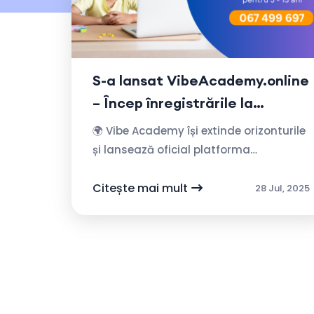
S-a lansat VibeAcademy.online
– Încep înregistrările la
cursurile online pentru copii cu
🌍 Vibe Academy își extinde orizonturile
vârste între 5 și 15 ani!
și lansează oficial platforma
VibeAcademy.online – un spațiu
educațional modern, dedicat copiilor
Citește mai mult
28 Jul, 2025
pasionați de tehnolo...