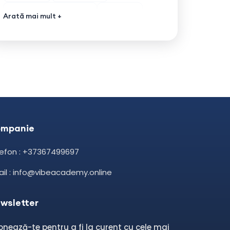
Vibe Academy Online
Cursuri
Arată mai mult +
IT
Robotica
Copii
Tineri
Adulți
mpanie
lefon : +37367499697
il : info@vibeacademy.online
wsletter
nează-te pentru a fi la curent cu cele mai