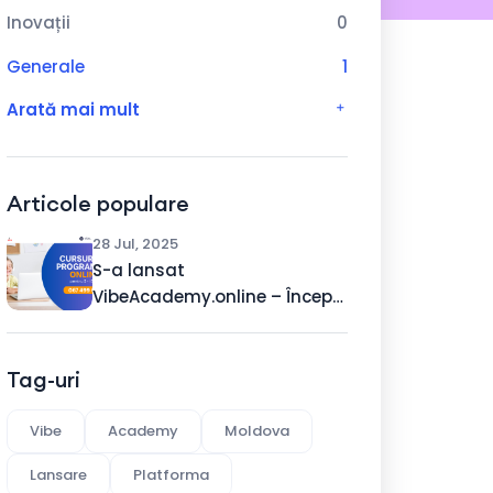
Inovații
0
Generale
1
Arată mai mult
Articole populare
28 Jul, 2025
S-a lansat
VibeAcademy.online – Încep
înregistrările la cursurile
online pentru copii cu vârste
între 5 și 15 ani!
Tag-uri
Vibe
Academy
Moldova
Lansare
Platforma