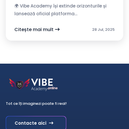
🌍 Vibe Academy își extinde orizonturile și
lansează oficial platforma
VibeAcademy.online – un spațiu
educațional modern, dedicat copiilor
Citește mai mult
28 Jul, 2025
pasionați de tehnolo...
Tot ce îți imaginezi poate fi real!
Contacte aici