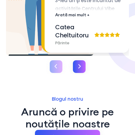
3-lea an şi este încântat de
activităţile Centrului Vibe
Arată mai mult +
Academy.
Catea
Cheltuitoru
Părinte
Blogul nostru
Aruncă o privire pe
noutățile noastre