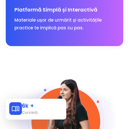
Platformă Simplă și Interactivă
Materiale ușor de urmărit și activitățile
practice te implică pas cu pas.
6k +
Cursanți